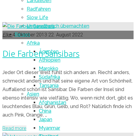
Landleben
Radfahren
Slow Life
Ungewöhnlich übernachten
Reisen
Elke
4. Oktober 2013
22. August 2022
Afrika
Ägypten
Die Farben Sansibars
Äthiopien
Marokko
Jeder Ort dieser Welt fühlt sich anders an. Riecht anders,
Südafrika
schmeckt anders und hat seine eigene Art von Schönheit.
Tansania
Auffallend schön ist Sansibar. Die Farben der Insel sind
Asien
ebenso intensiv wie vielfältig. Wo, wenn nicht dort, gibt es
Afghanistan
leuchtendes Blau, Grün, Gelb, und Rot? Natürlich finde ich
China
auch Pink, Orange, …
Japan
Myanmar
"Die
Read more