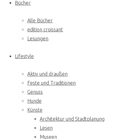
to
Bücher
content
Alle Bücher
edition croissant
Lesungen
Lifestyle
Aktiv und draußen
Feste und Traditionen
Genuss
Hunde
Künste
Architektur und Stadtplanung
Lesen
Museen