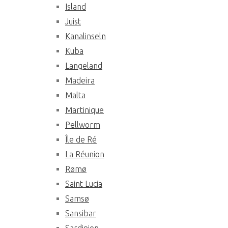
Island
Juist
Kanalinseln
Kuba
Langeland
Madeira
Malta
Martinique
Pellworm
Île de Ré
La Réunion
Rømø
Saint Lucia
Samsø
Sansibar