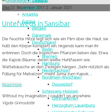
Thailand
Farben
Australien
Sansibars"
Elke
22. Dezember 2011
2. Januar 2021
Antarktis
Europa
Unterwegs in Sansibar
Belgien
Dänemark
Die feuchte Hitze legt sich wie ein Film über die Haut, sie
Deutschland
hüllt den Körper komplett ein, nirgends kann man ihr
Berlin
entrinnen. Doch die tropischen Pflanzen lieben das: Etwa
Bremen
die Kapok-Bäume, deren weiße Hohlfasern wie
Hamburg
Wattebäusche an den Zweigen hängen. „Sehr nützlich als
Niedersachsen
Füllung für Matratzen“, meint Juma zum Kapok. …
Nordrhein-Westfalen
Düsseldorf
"Unterwegs
Read more
Schleswig-Holstein
in
Without my imagination, I couldn't go anywhere.
Dithmarschen
Sansibar"
Vigdís Grímsdóttir
Herzogtum Lauenburg