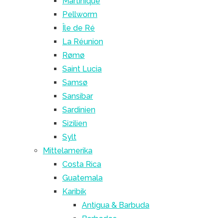
Martinique
Pellworm
Île de Ré
La Réunion
Rømø
Saint Lucia
Samsø
Sansibar
Sardinien
Sizilien
Sylt
Mittelamerika
Costa Rica
Guatemala
Karibik
Antigua & Barbuda