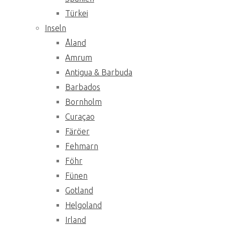
Türkei
Inseln
Åland
Amrum
Antigua & Barbuda
Barbados
Bornholm
Curaçao
Färöer
Fehmarn
Föhr
Fünen
Gotland
Helgoland
Irland