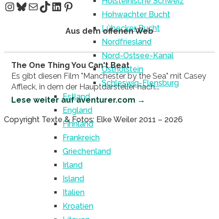
Holsteinische Schweiz
Instagram
Bluesky
E-Mail
TikTok
LinkedIn
Pinterest
Hohwachter Bucht
Lübecker Bucht
Aus dem offenen Web
Nordfriesland
Nord-Ostsee-Kanal
The One Thing You Can't Beat
Ostholstein
Es gibt diesen Film "Manchester by the Sea" mit Casey
Schleswig-Flensburg
Affleck, in dem der Hauptdarsteller nach...
Estland
Lese weiter auf aventurer.com →
England
Back
Copyright Texte & Fotos: Elke Weiler 2011 – 2026
Finnland
to
Frankreich
Top
Griechenland
Irland
Island
Italien
Kroatien