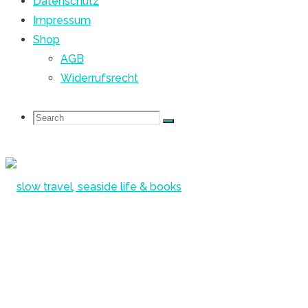
Datenschutz
Impressum
Shop
AGB
Widerrufsrecht
Search
Search
Search
for:
Skip