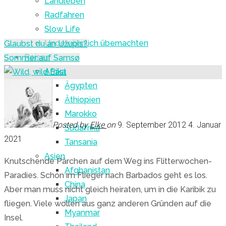
Landleben
Radfahren
Slow Life
Ungewöhnlich übernachten
Glaubst du an Užupis?
Reisen
Sommer auf Samsø
Afrika
Ägypten
Äthiopien
Marokko
Posted by
Elke
on
9. September 2012
4. Januar
Südafrika
2021
Tansania
Asien
Knutschende Pärchen auf dem Weg ins Flitterwochen-
Afghanistan
Paradies. Schon im Flieger nach Barbados geht es los.
China
Aber man muss nicht gleich heiraten, um in die Karibik zu
Japan
fliegen. Viele wollen aus ganz anderen Gründen auf die
Myanmar
Insel.