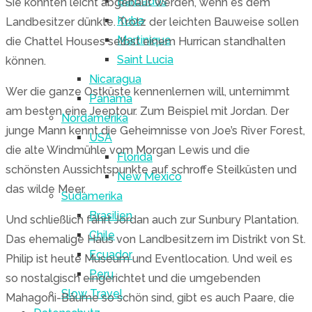
Barbados
Sie konnten leicht abgebaut werden, wenn es dem
Kuba
Landbesitzer dünkte. Trotz der leichten Bauweise sollen
Martinique
die Chattel Houses selbst einem Hurrican standhalten
Saint Lucia
können.
Nicaragua
Wer die ganze Ostküste kennenlernen will, unternimmt
Panama
am besten eine Jeeptour. Zum Beispiel mit Jordan. Der
Nordamerika
junge Mann kennt die Geheimnisse von Joe’s River Forest,
USA
die alte Windmühle vom Morgan Lewis und die
Florida
schönsten Aussichtspunkte auf schroffe Steilküsten und
New Mexico
das wilde Meer.
Südamerika
Brasilien
Und schließlich fährt Jordan auch zur Sunbury Plantation.
Chile
Das ehemalige Haus von Landbesitzern im Distrikt von St.
Ecuador
Philip ist heute Museum und Eventlocation. Und weil es
Peru
so nostalgisch eingerichtet und die umgebenden
Slow Travel
Mahagoni-Bäume so schön sind, gibt es auch Paare, die