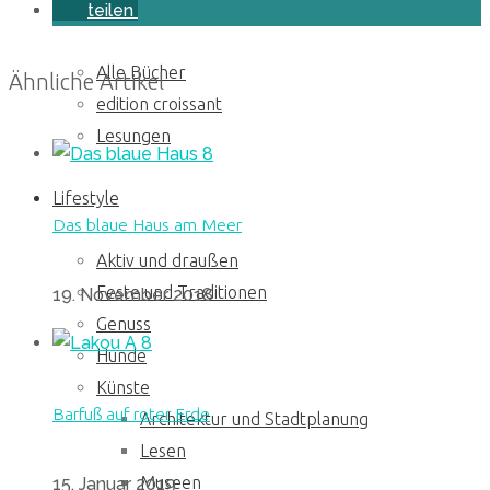
to
Bücher
teilen
content
Alle Bücher
Ähnliche Artikel
edition croissant
Lesungen
8
Lifestyle
Das blaue Haus am Meer
Aktiv und draußen
Feste und Traditionen
19. November 2018
Genuss
8
Hunde
Künste
Barfuß auf roter Erde
Architektur und Stadtplanung
Lesen
Museen
15. Januar 2019