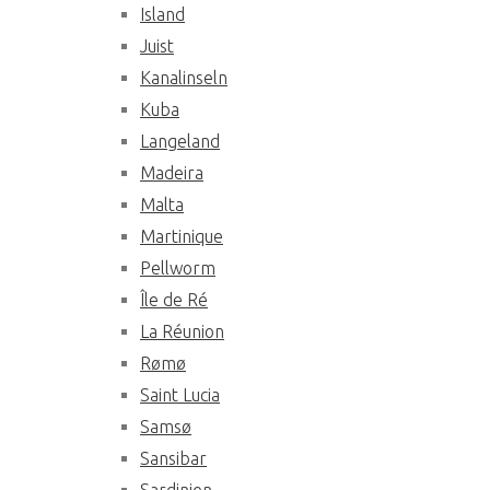
Island
Juist
Kanalinseln
Kuba
Langeland
Madeira
Malta
Martinique
Pellworm
Île de Ré
La Réunion
Rømø
Saint Lucia
Samsø
Sansibar