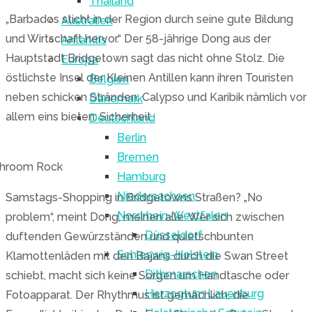
Thailand
„Barbados sticht in der Region durch seine gute Bildung
Australien
und Wirtschaft hervor.“ Der 58-jährige Dong aus der
Antarktis
Hauptstadt Bridgetown sagt das nicht ohne Stolz. Die
Europa
östlichste Insel der Kleinen Antillen kann ihren Touristen
Belgien
neben schicken Stränden, Calypso und Karibik nämlich vor
Dänemark
allem eins bieten: Sicherheit.
Deutschland
Berlin
Bremen
hroom Rock
Hamburg
Niedersachsen
Samstags-Shopping in Bridgetowns Straßen? „No
Nordrhein-Westfalen
problem“, meint Dong, meinen alle. Wer sich zwischen
Düsseldorf
duftenden Gewürzständen und quietschbunten
Schleswig-Holstein
Klamottenläden mit den Bajans durch die Swan Street
Dithmarschen
schiebt, macht sich keine Sorgen um Handtasche oder
Herzogtum Lauenburg
Fotoapparat. Der Rhythmus ist gemächlich, die