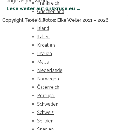
angefangen. Wenn...
Frankreich
Lese weiter auf dirkkruse.eu →
Griechenland
Irland
Back
Copyright Texte & Fotos: Elke Weiler 2011 – 2026
to
Island
Top
Italien
Kroatien
Litauen
Malta
Niederlande
Norwegen
Österreich
Portugal
Schweden
Schweiz
Serbien
Spanien