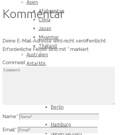
Asien
Kommentar
Afghanistan
China
Japan
Myanmar
Deine E-Mail-Adresse wird nicht veröffentlicht.
Thailand
Erforderliche Felder sind mit
*
markiert
Australien
Comment
Antarktis
Europa
Belgien
Dänemark
Deutschland
Berlin
Bremen
Name
*
Hamburg
Email
*
Niedersachsen