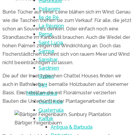
Martinique
Pellworm
Bunte Tücher auf einer Leine blähen sich im Wind: Genau
Île de Ré
wie die Taschen stehen sie zum Verkauf. Für alle, die jetzt
La Réunion
schon an Souvenirs denken. Oder einfach noch eine
Rømø
Strandtasche im Karibikstil brauchen. Auch die Wedel der
Saint Lucia
hohen Palmen zeigen die Windrichtung an. Doch das
Samsø
Fischerstädtchen scheint sich von rauem Meer und Wind
Sansibar
nicht beeinträchtigen zu lassen.
Sardinien
Die auf der Insel typischen Chattel Houses finden wir
Sizilien
auch in Bathsheba – bemalte Holzbauten auf steinerner
Sylt
Basis. Einst stellten die mit Floralmuster verzierten
Mittelamerika
Bauten die Unterkünfte der Plantagenarbeiter dar.
Costa Rica
Guatemala
Karibik
Bärtiger Feigenbaum
Antigua & Barbuda