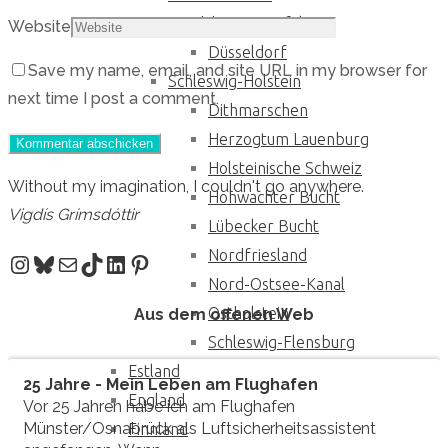
Nordrhein-Westfalen
Website
Düsseldorf
Save my name, email, and site URL in my browser for
Schleswig-Holstein
next time I post a comment.
Dithmarschen
Herzogtum Lauenburg
Holsteinische Schweiz
Without my imagination, I couldn't go anywhere.
Hohwachter Bucht
Vigdís Grímsdóttir
Lübecker Bucht
Nordfriesland
Instagram
Bluesky
E-Mail
TikTok
LinkedIn
Pinterest
Nord-Ostsee-Kanal
Ostholstein
Aus dem offenen Web
Schleswig-Flensburg
Estland
25 Jahre - Mein Leben am Flughafen
England
Vor 25 Jahren habe ich am Flughafen
Münster/Osnabrück als Luftsicherheitsassistent
Finnland