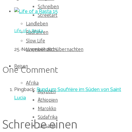
Schreiben
15
Streetart
Landleben
Life of a Rasta
Radfahren
Slow Life
25. November 2015
Ungewöhnlich übernachten
Reisen
One Comment
Afrika
Pingback:
Rund um Soufrière im Süden von Saint
Ägypten
Lucia
Äthiopien
Marokko
Südafrika
Schreibe einen
Tansania