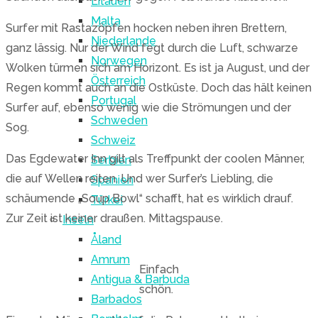
Litauen
Malta
Surfer mit Rastazöpfen hocken neben ihren Brettern,
Niederlande
ganz lässig. Nur der Wind fegt durch die Luft, schwarze
Norwegen
Wolken türmen sich am Horizont. Es ist ja August, und der
Österreich
Regen kommt auch an die Ostküste. Doch das hält keinen
Portugal
Surfer auf, ebenso wenig wie die Strömungen und der
Schweden
Sog.
Schweiz
Das Egdewater Inn gilt als Treffpunkt der coolen Männer,
Serbien
die auf Wellen reiten. Und wer Surfer’s Liebling, die
Spanien
schäumende „Soup Bowl“ schafft, hat es wirklich drauf.
Türkei
Zur Zeit ist keiner draußen. Mittagspause.
Inseln
Åland
Amrum
Einfach
Antigua & Barbuda
schön.
Barbados