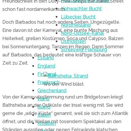
Holsteinische Schweiz
Freundlichkeit in den Duty-Free-Shops der Baker Street
Hohwachter Bucht
schon fast nordamerikanisch.
Lübecker Bucht
Doch Barbados hat noch andere Seiten. Ungezügelte.
Nordfriesland
Eine davon ist der Karneval, eine bunte Mischung aus
Nord-Ostsee-Kanal
Heiterkeit, grellen Kostümen, Soca und Calypso, Balzen
Ostholstein
bei Sonnenuntergang, Tanzen im Regen. Denn Sommer
Schleswig-Flensburg
auf Barbados, das bedeutet eine kräftige Schauer von
Estland
Zeit zu Zeit.
England
Finnland
Frankreich
Wo der Wind bläst.
Griechenland
Von der Karnevalsstimmung rund um Bridgetown kriegt
Irland
Bathsheba an der Ostküste der Insel wenig mit. Sie wird
Island
gerne die „wilde Küste“ genannt, weil sie sich zum Atlantik
Italien
öffnet, und die Wellen mit tosendem Spektakel an den
Kroatien
Stränden ausrollen oder gegen Felswände klatschen.