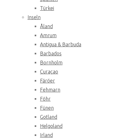
Türkei
Inseln
Åland
Amrum
Antigua & Barbuda
Barbados
Bornholm
Curaçao
Färöer
Fehmarn
Föhr
Fünen
Gotland
Helgoland
Irland