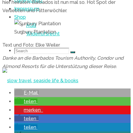
Datenschutz
hier heiraten. Barbados ist nun mal so. Hot Spot der
Impressum
Verliebten und Flitterwöchler.
Shop
AGB
Sunbury Plantation
Widerrufsrecht
Text und Foto: Elke Weiler
Search
Search
Search
Danke an die Barbados Tourism Authority, Condor und
Almond Resorts für die Unterstützung dieser Reise.
for:
E-Mail
teilen
merken
teilen
Skip
teilen