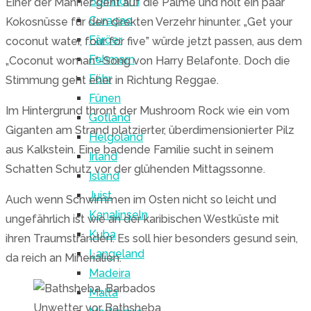
Bornholm
Einer der Männer geht auf die Palme und holt ein paar
Curaçao
Kokosnüsse für den direkten Verzehr hinunter. „Get your
Färöer
coconut water, four for five” würde jetzt passen, aus dem
Fehmarn
„Coconut woman“-Song von Harry Belafonte. Doch die
Föhr
Stimmung geht eher in Richtung Reggae.
Fünen
Im Hintergrund thront der Mushroom Rock wie ein vom
Gotland
Giganten am Strand platzierter, überdimensionierter Pilz
Helgoland
aus Kalkstein. Eine badende Familie sucht in seinem
Irland
Schatten Schutz vor der glühenden Mittagssonne.
Island
Juist
Auch wenn Schwimmen im Osten nicht so leicht und
Kanalinseln
ungefährlich ist wie an der karibischen Westküste mit
Kuba
ihren Traumstränden: Es soll hier besonders gesund sein,
Langeland
da reich an Minerialien.
Madeira
Malta
Unwetter vor Bathsheba