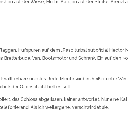
hen auf der Wiese, Müll in Käfigen auf der Straße. Kreuzfahr
e Flaggen. Hufspuren auf dem „Paso turbal suboficial Hecto
s Bretterbude, Van, Bootsmotor und Schrank. Ein auf den Ko
ne knallt erbarmungslos. Jede Minute wird es heißer unter Wi
helnder Ozonschicht helfen soll.
liert, das Schloss abgerissen, keiner antwortet. Nur eine Kat
lefonierend. Als ich weitergehe, verschwindet sie.