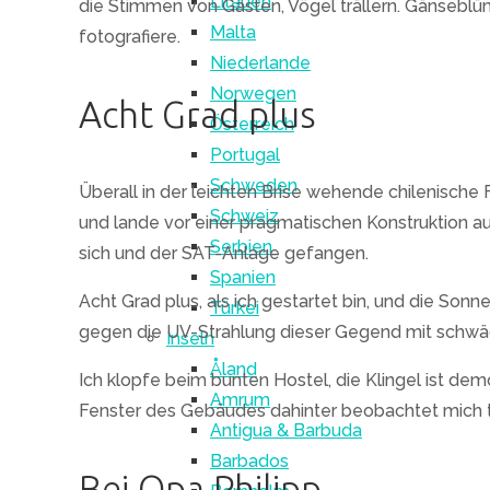
Litauen
die Stimmen von Gästen, Vögel trällern. Gänseblümc
Malta
fotografiere.
Niederlande
Norwegen
Acht Grad plus
Österreich
Portugal
Schweden
Überall in der leichten Brise wehende chilenisch
Schweiz
und lande vor einer pragmatischen Konstruktion au
Serbien
sich und der SAT-Anlage gefangen.
Spanien
Acht Grad plus, als ich gestartet bin, und die Son
Türkei
gegen die UV-Strahlung dieser Gegend mit schwäc
Inseln
Åland
Ich klopfe beim bunten Hostel, die Klingel ist demo
Amrum
Fenster des Gebäudes dahinter beobachtet mich te
Antigua & Barbuda
Barbados
Bei Opa Philipp