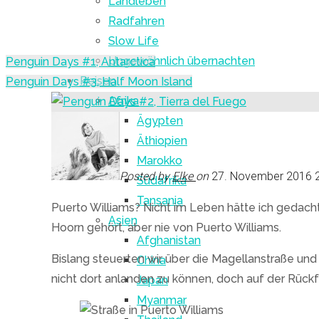
Landleben
Radfahren
Slow Life
Ungewöhnlich übernachten
Penguin Days #1, Antarctica
Reisen
Penguin Days #3, Half Moon Island
Afrika
Ägypten
Äthiopien
Marokko
Posted by
Elke
on
27. November 2016
Südafrika
Tansania
Puerto Williams? Nicht im Leben hätte ich gedacht
Asien
Hoorn gehört, aber nie von Puerto Williams.
Afghanistan
Bislang steuerten wir über die Magellanstraße un
China
nicht dort anlanden zu können, doch auf der Rückf
Japan
Myanmar