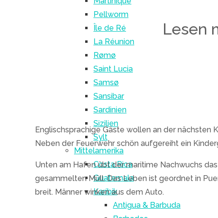
Martinique
Pellworm
Lesen m
Île de Ré
La Réunion
Rømø
Saint Lucia
Samsø
Sansibar
Sardinien
Sizilien
Englischsprachige Gäste wollen an der nächsten K
Sylt
Neben der Feuerwehr schön aufgereiht ein Kinderga
Mittelamerika
Costa Rica
Unten am Hafen übt der maritime Nachwuchs das Se
Guatemala
gesammelten Müll. Das Leben ist geordnet in Puert
Karibik
breit. Männer winken aus dem Auto.
Antigua & Barbuda