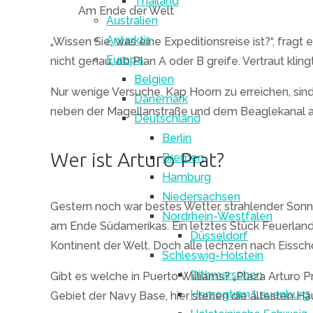
Thailand
Am Ende der Welt
Australien
Antarktis
„Wissen Sie, was eine Expeditionsreise ist?“, fra
Europa
nicht genau, ob Plan A oder B greife. Vertraut klin
Belgien
Nur wenige Versuche, Kap Hoorn zu erreichen, sin
Dänemark
neben der Magellanstraße und dem Beaglekanal als
Deutschland
Berlin
Wer ist Arturo Prat?
Bremen
Hamburg
Niedersachsen
Gestern noch war bestes Wetter, strahlender Sonn
Nordrhein-Westfalen
am Ende Südamerikas. Ein letztes Stück Feuerland
Düsseldorf
Kontinent der Welt. Doch alle lechzen nach Eissch
Schleswig-Holstein
Dithmarschen
Gibt es welche in Puerto Williams? „Plaza Arturo P
Herzogtum Lauenburg
Gebiet der Navy Base, hier stehen die ältesten Häu