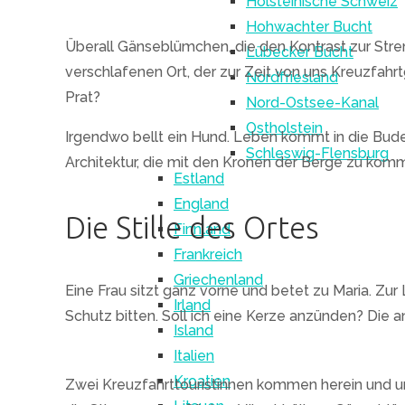
Holsteinische Schweiz
Hohwachter Bucht
Überall Gänseblümchen, die den Kontrast zur Stren
Lübecker Bucht
verschlafenen Ort, der zur Zeit von uns Kreuzfahrt
Nordfriesland
Prat?
Nord-Ostsee-Kanal
Ostholstein
Irgendwo bellt ein Hund. Leben kommt in die Bude. 
Schleswig-Flensburg
Architektur, die mit den Kronen der Berge zu komm
Estland
England
Die Stille des Ortes
Finnland
Frankreich
Griechenland
Eine Frau sitzt ganz vorne und betet zu Maria. Zu
Irland
Schutz bitten. Soll ich eine Kerze anzünden? Die 
Island
Italien
Kroatien
Zwei Kreuzfahrttouristinnen kommen herein und unt