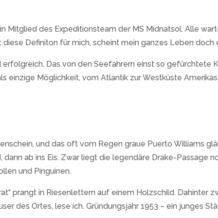
gt ein Mitglied des Expeditionsteam der MS Midnatsol. Alle w
gt diese Definiton für mich, scheint mein ganzes Leben doch e
d erfolgreich. Das von den Seefahrern einst so gefürchtete 
 einzige Möglichkeit, vom Atlantik zur Westküste Amerikas
enschein, und das oft vom Regen graue Puerto Williams glä
, dann ab ins Eis. Zwar liegt die legendäre Drake-Passage
ollen und Pinguinen.
rat“ prangt in Riesenlettern auf einem Holzschild. Dahinter 
ser des Ortes, lese ich. Gründungsjahr 1953 – ein junges St