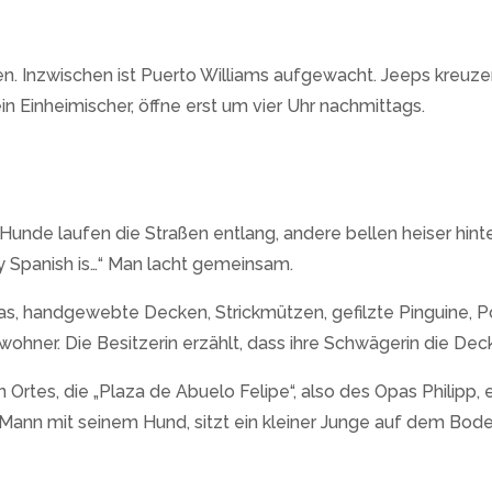
den. Inzwischen ist Puerto Williams aufgewacht. Jeeps kreuze
ein Einheimischer, öffne erst um vier Uhr nachmittags.
unde laufen die Straßen entlang, andere bellen heiser hint
y Spanish is…“ Man lacht gemeinsam.
nas, handgewebte Decken, Strickmützen, gefilzte Pinguine, 
wohner. Die Besitzerin erzählt, dass ihre Schwägerin die Deck
rtes, die „Plaza de Abuelo Felipe“, also des Opas Philipp, 
ein Mann mit seinem Hund, sitzt ein kleiner Junge auf dem B