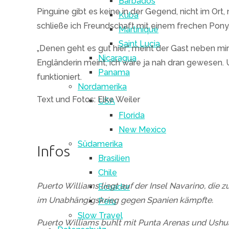
Barbados
Pinguine gibt es keine in der Gegend, nicht im Ort,
Kuba
schließe ich Freundschaft mit einem frechen Pony
Martinique
Saint Lucia
„Denen geht es gut hier“, meint der Gast neben mir
Nicaragua
Engländerin meint, ich wäre ja nah dran gewesen. 
Panama
funktioniert.
Nordamerika
Text und Fotos: Elke Weiler
USA
Florida
New Mexico
Südamerika
Infos
Brasilien
Chile
Puerto Williams liegt auf der Insel Navarino, die 
Ecuador
im Unabhängigskrieg gegen Spanien kämpfte.
Peru
Slow Travel
Puerto Williams buhlt mit Punta Arenas und Ushuaia