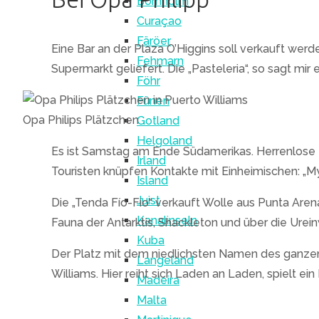
Bornholm
Curaçao
Färöer
Eine Bar an der Plaza O’Higgins soll verkauft wer
Fehmarn
Supermarkt geliefert. Die „Pasteleria“, so sagt mir 
Föhr
Fünen
Opa Philips Plätzchen
Gotland
Helgoland
Es ist Samstag am Ende Südamerikas. Herrenlose H
Irland
Touristen knüpfen Kontakte mit Einheimischen: „M
Island
Juist
Die „Tenda Fío-Fío“ verkauft Wolle aus Punta Are
Kanalinseln
Fauna der Antarktis, Shackleton und über die Urein
Kuba
Der Platz mit dem niedlichsten Namen des ganzen O
Langeland
Williams. Hier reiht sich Laden an Laden, spielt 
Madeira
Malta