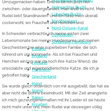
Holsteinische Schweiz
Umzugsmacken haben. Und so bin ich jetzt hier
Hohwachter Bucht
zwischen- oder dauergelandet, man weiß es nicht. Mein
Lübecker Bucht
Rudel liebt Skandinavien! Und ich fühle mich überall
Nordfriesland
cockerwohl, wo Frauchen und Herrchen sind.
Nord-Ostsee-Kanal
In Schweden verbrachte ich meine ersten zwei
Ostholstein
Lebensmonate bei meiner Hundemama und meinen
Schleswig-Flensburg
Geschwistern bei einer superlieben Familie, die sich
Estland
rührend um uns kümmerte. Als ich bei Frauchen und
England
Herrchen einzog, war da noch ihre Katze Wienzi, die
Finnland
unsozialste und eigenbrödlerischste Katze, die ich je
Frankreich
getroffen habe.
Griechenland
Irland
Sie wurde gleich ordentlich von mir ausgebellt, das hat sie
Island
aber nicht die Bohne beeindruckt. Mit der Zeit arrangierte
Italien
ich mich gezwungenermaßen mit ihr. Leider ist sie heute
Kroatien
nicht mehr unter uns, mein Rudel war deswegen völlig