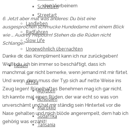
den Vierbeinern
Schreiben
Streetart
6. Jetzt aber mal was anderes: Du bist eine
Landleben
ausgesprochen schmucke Hundedame mit einem Blick
Radfahren
wie … Audrey Hepburn! Stehen da die Rüden nicht
Slow Life
Schlange?
Ungewöhnlich übernachten
Danke dir, das Kompliment kann ich nur zurückgeben!
Weißt du, ich bin immer so beschäftigt, dass ich
Reisen
manchmal gar nicht bemerke, wenn jemand mit mir flirtet.
Und wenn, dann muss der Typ sich auf nette Weise ins
Afrika
Zeug legen! Rüpelhaftes Benehmen mag ich gar nicht.
Ägypten
Ich kannte mal einen Rüden, der war echt so was von
Äthiopien
unverschämt und hat mir ständig sein Hinterteil vor die
Marokko
Nase gehalten und mich blöde angerempelt, dem hab ich
Südafrika
gehörig was erzählt!
Tansania