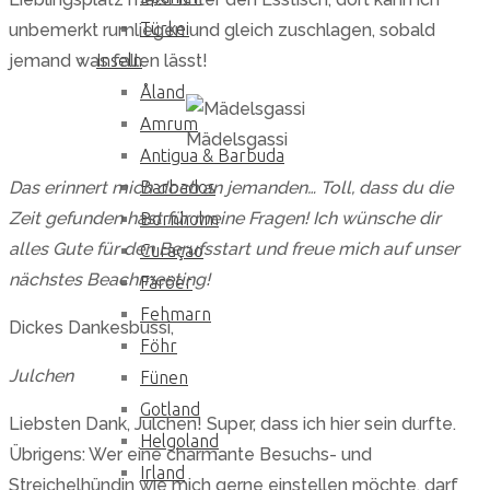
Türkei
unbemerkt rumliegen und gleich zuschlagen, sobald
jemand was fallen lässt!
Inseln
Åland
Amrum
Mädelsgassi
Antigua & Barbuda
Das erinnert mich doch an jemanden… Toll, dass du die
Barbados
Zeit gefunden hast für meine Fragen! Ich wünsche dir
Bornholm
alles Gute für den Berufsstart und freue mich auf unser
Curaçao
nächstes Beachmeeting!
Färöer
Fehmarn
Dickes Dankesbussi,
Föhr
Julchen
Fünen
Gotland
Liebsten Dank, Julchen! Super, dass ich hier sein durfte.
Helgoland
Übrigens: Wer eine charmante Besuchs- und
Irland
Streichelhündin wie mich gerne einstellen möchte, darf