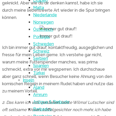
Litauen
geknickt. Aber wie du dir denken kannst, habe ich sie
Malta
durch meine liebenswerte Art wieder in die Spur bringen
Niederlande
können.
Norwegen
Österreich
Immer gut drauf!
Portugal
Schweden
Ich bin immer gut drauf, kontaktfreudig, ausgeglichen und
Schweiz
fresse für mein Leben gerne. Ich verstehe gar nicht,
Serbien
warum meine Futterspender manches, was prima
Spanien
schmeckt, extra vor mir wegsperren. Ich durchschaue
Türkei
aber ganz schnell, wenn Besucher keine Ahnung von den
Inseln
komischen Regeln in meinem Rudel haben und nutze das
Åland
zu meinem Vorteil.
Amrum
Antigua & Barbuda
2. Das kann ich voll verstehen, beste Wilma! Lutscher sind
Barbados
oft seltsame Wesen. Löffelgesichter noch mehr, ich habe