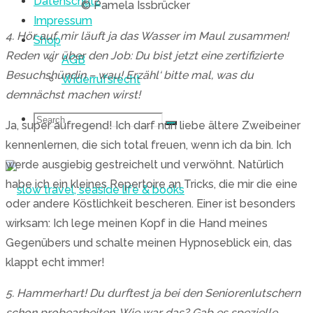
Datenschutz
© Pamela Issbrücker
Impressum
4. Hör auf, mir läuft ja das Wasser im Maul zusammen!
Shop
Reden wir über den Job: Du bist jetzt eine zertifizierte
AGB
Besuchshündin – wau! Erzähl‘ bitte mal, was du
Widerrufsrecht
demnächst machen wirst!
Search
Search
Ja, super aufregend! Ich darf nun liebe ältere Zweibeiner
Search
kennenlernen, die sich total freuen, wenn ich da bin. Ich
werde ausgiebig gestreichelt und verwöhnt. Natürlich
for:
habe ich ein kleines Repertoire an Tricks, die mir die eine
oder andere Köstlichkeit bescheren. Einer ist besonders
wirksam: Ich lege meinen Kopf in die Hand meines
Gegenübers und schalte meinen Hypnoseblick ein, das
klappt echt immer!
5. Hammerhart! Du durftest ja bei den Seniorenlutschern
Skip
schon probearbeiten. Wie war das? Gab es spezielle