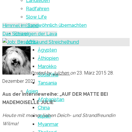
Landleben
Radfahren
Slow Life
Ungewöhnlich übernachten
Himmel im Sand
Reisen
Das Schweigen der Lava
Afrika
Ägypten
Äthiopien
Marokko
Posted by
Julchen
on
23. März 2015
28.
Südafrika
Dezember 2021
Tansania
Asien
Aus der Interviewreihe: „AUF DER MATTE BEI
Afghanistan
MADEMOISELLE JULIE“
China
Heute mit meiner lieben Deich- und Strandfreundin
Japan
Wilma!
Myanmar