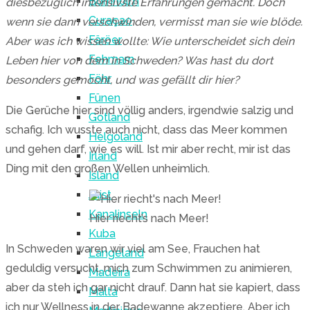
Bornholm
diesbezüglich intensivste Erfahrungen gemacht. Doch
Curaçao
wenn sie dann verschwinden, vermisst man sie wie blöde.
Färöer
Aber was ich wissen wollte: Wie unterscheidet sich dein
Fehmarn
Leben hier von dem in Schweden? Was hast du dort
Föhr
besonders gemocht, und was gefällt dir hier?
Fünen
Die Gerüche hier sind völlig anders, irgendwie salzig und
Gotland
schafig. Ich wusste auch nicht, dass das Meer kommen
Helgoland
und gehen darf, wie es will. Ist mir aber recht, mir ist das
Irland
Ding mit den großen Wellen unheimlich.
Island
Juist
Kanalinseln
Hier riecht’s nach Meer!
Kuba
In Schweden waren wir viel am See, Frauchen hat
Langeland
geduldig versucht, mich zum Schwimmen zu animieren,
Madeira
aber da steh ich gar nicht drauf. Dann hat sie kapiert, dass
Malta
ich nur Wellness in der Badewanne akzeptiere. Aber ich