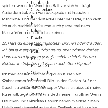
Frankreich
spielen, wenn der Wind den Ball vor sich her trägt.
Griechenland
Außerdem liebe ich Versteckspiele mit Frauchen.
Irland
Manchmal sind die Verstecke unter der Erde, dann kann
Island
ich auch buddeln. Ich suche auch gerne mal nach
Italien
Maulwürfen, nur finde ich nie einen.
Kroatien
10. Hast du einen Lieblingsplatz? Drinnen oder draußen?
Litauen
Ich bin ja mehr der Outdoorhund, aber drinnen darf es
Malta
dann extrem bequem sein. So schätze ich Sofas und
Niederlande
Betten, am liebsten mit Kissen und allem Pipapo!
Norwegen
Österreich
Ich mag am liebsten mein großes Kissen am
Portugal
Wohnzimmerfenster mit Blick in den Garten. Auf der
Schweden
Couch zu chillen ist auch super. Wenn ich absolut meine
Schweiz
Ruhe will, lege ich mich ins Bett meiner Türöffner. Wenn
Serbien
Frauchen und Herrchen Besuch haben, wechselt mein
Spanien
Lieblingsplatz meist unter den Esstisch, dort kann ich