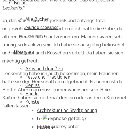
to
Bücher
Leckerlis?
content
Alle Bücher
Ja, das war in einer Tagesklinik und anfangs total
edition croissant
ungewohnt. Frauchen erklärte mir, ich hätte die Gabe, die
Lesungen
älteren Herrschaften aufzumuntern. Manche waren sehr
traurig, so krank zu sein. Ich habe sie ausgiebig bekuschelt
Lifestyle
und manchmal auch Küsschen verteilt, da haben sie sich
mächtig gefreut!
Aktiv und draußen
Leckerchen habe ich auch bekommen, mein Frauchen
Feste und Traditionen
hatte sie den Herrschaften mitgebracht. Frauchen ist die
Genuss
Beste! Aber man muss immer wachsam sein: Beim
Hunde
Kaffee haben sie dort mal den ein oder anderen Krümmel
Künste
fallen lassen.
Architektur und Stadtplanung
Lesen
Die Audrey unter
Museen