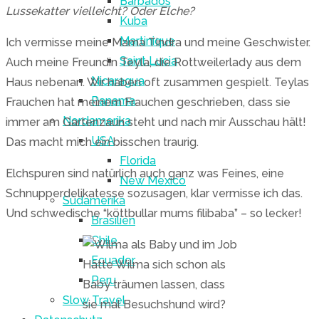
Barbados
Lussekatter vielleicht? Oder Elche?
Kuba
Martinique
Ich vermisse meine Mama Tindra und meine Geschwister.
Saint Lucia
Auch meine Freundin Teyla, die Rottweilerlady aus dem
Nicaragua
Haus nebenan. Wir haben oft zusammen gespielt. Teylas
Panama
Frauchen hat meinem Frauchen geschrieben, dass sie
Nordamerika
immer am Gartenzaun steht und nach mir Ausschau hält!
USA
Das macht mich ein bisschen traurig.
Florida
Elchspuren sind natürlich auch ganz was Feines, eine
New Mexico
Schnupperdelikatesse sozusagen, klar vermisse ich das.
Südamerika
Und schwedische “köttbullar mums filibaba” – so lecker!
Brasilien
Chile
Ecuador
Hätte Wilma sich schon als
Peru
Baby träumen lassen, dass
Slow Travel
sie mal Besuchshund wird?