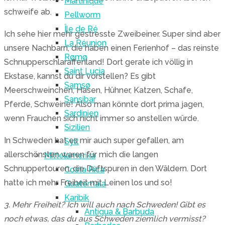
Martinique
schweife ab.
Pellworm
Île de Ré
Ich sehe hier mehr gestresste Zweibeiner. Super sind aber
La Réunion
unsere Nachbarn, die haben einen Ferienhof – das reinste
Rømø
Schnupperschlaraffenland! Dort gerate ich völlig in
Saint Lucia
Ekstase, kannst du dir vorstellen? Es gibt
Samsø
Meerschweinchen, Hasen, Hühner, Katzen, Schafe,
Sansibar
Pferde, Schweine! Also man könnte dort prima jagen,
Sardinien
wenn Frauchen sich nicht immer so anstellen würde.
Sizilien
In Schweden hat es mir auch super gefallen, am
Sylt
allerschönsten waren für mich die langen
Mittelamerika
Schnuppertouren, die Duftspuren in den Wäldern. Dort
Costa Rica
hatte ich mehr Freiheit mit Leinen los und so!
Guatemala
Karibik
3. Mehr Freiheit? Ich will auch nach Schweden! Gibt es
Antigua & Barbuda
noch etwas, das du aus Schweden ziemlich vermisst?