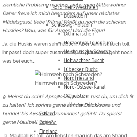
ziemliche Probleme machen, siehe mein Mitbewohner.
Nordrhein-Westfalen
Daher freue ich mich besonders auf unser nächstes
Düsseldorf
Mädelsgassi, liebe Wilma! Weißt du noch die schicken
Schleswig-Holstein
Huskies? Wau, was für Augen! Und die Figur!
Dithmarschen
Herzogtum Lauenburg
Ja, die Huskis waren sehr hübsch. Aber Janni ist auch toll,
Holsteinische Schweiz
ihr passt doch super zusammen, ich glaube da geht noch
Hohwachter Bucht
was bei euch…
Lübecker Bucht
Nordfriesland
Heimweh nach Schweden?
Nord-Ostsee-Kanal
Ostholstein
9. Meinst du echt? Apropos Figur. Was tust du, um dich fit
Schleswig-Flensburg
zu halten? Ich sprinte gerne auf der Deichkrone und
buddel‘ bis Australien, zumindest gefühlt. Du spielst
Estland
gerne Maulball, oder?
England
Finnland
Ja, Maulball ist toll. Am liebsten mag ich das am Strand