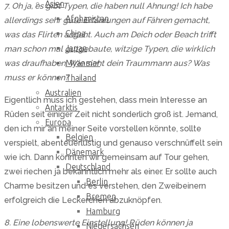
Asien
7. Oh ja, es gibt Typen, die haben null Ahnung! Ich habe
Afghanistan
allerdings sehr gute Erfahrungen auf Fähren gemacht,
China
was das Flirten angeht. Auch am Deich oder Beach trifft
Japan
man schon mal gutgebaute, witzige Typen, die wirklich
was draufhaben. Wie sieht dein Traummann aus? Was
Myanmar
muss er können?
Thailand
Australien
Eigentlich muss ich gestehen, dass mein Interesse an
Antarktis
Rüden seit einiger Zeit nicht sonderlich groß ist. Jemand,
Europa
den ich mir an meiner Seite vorstellen könnte, sollte
Belgien
verspielt, abenteuerlustig und genauso verschnüffelt sein
Dänemark
wie ich. Dann könnten wir gemeinsam auf Tour gehen,
Deutschland
zwei riechen ja bekanntlich mehr als einer. Er sollte auch
Berlin
Charme besitzen und es verstehen, den Zweibeinern
Bremen
erfolgreich die Leckerchen abzuknöpfen.
Hamburg
8. Eine lobenswerte Einstellung! Rüden können ja
Niedersachsen