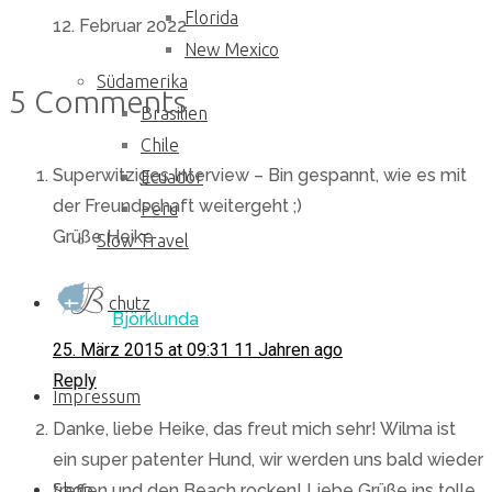
Florida
12. Februar 2022
New Mexico
Südamerika
5 Comments
Brasilien
Chile
Superwitziges Interview – Bin gespannt, wie es mit
Ecuador
der Freundschaft weitergeht ;)
Peru
Grüße Heike
Slow Travel
Datenschutz
Björklunda
25. März 2015 at 09:31
11 Jahren ago
Reply
Impressum
Danke, liebe Heike, das freut mich sehr! Wilma ist
ein super patenter Hund, wir werden uns bald wieder
Shop
treffen und den Beach rocken! Liebe Grüße ins tolle