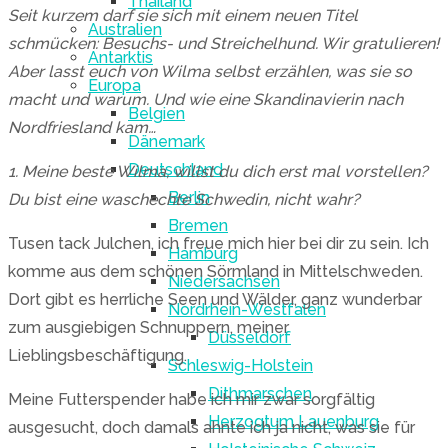
Thailand
Seit kurzem darf sie sich mit einem neuen Titel
Australien
schmücken: Besuchs- und Streichelhund. Wir gratulieren!
Antarktis
Aber lasst euch von Wilma selbst erzählen, was sie so
Europa
macht und warum. Und wie eine Skandinavierin nach
Belgien
Nordfriesland kam…
Dänemark
Deutschland
1. Meine beste Wilma, willst du dich erst mal vorstellen?
Berlin
Du bist eine waschechte Schwedin, nicht wahr?
Bremen
Tusen tack Julchen, ich freue mich hier bei dir zu sein. Ich
Hamburg
komme aus dem schönen Sörmland in Mittelschweden.
Niedersachsen
Dort gibt es herrliche Seen und Wälder, ganz wunderbar
Nordrhein-Westfalen
zum ausgiebigen Schnuppern, meiner
Düsseldorf
Lieblingsbeschäftigung.
Schleswig-Holstein
Dithmarschen
Meine Futterspender habe ich mir zwar sorgfältig
Herzogtum Lauenburg
ausgesucht, doch damals ahnte ich ja nicht, was sie für