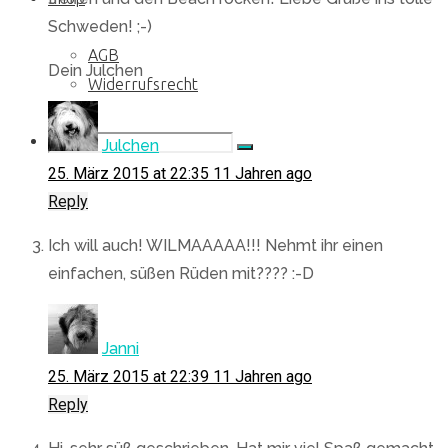
Schweden! ;-)
AGB
Dein Julchen
Widerrufsrecht
Search
Search
Julchen
Search
25. März 2015 at 22:35
11 Jahren ago
Reply
for:
Ich will auch! WILMAAAAA!!! Nehmt ihr einen
einfachen, süßen Rüden mit???? :-D
Janni
25. März 2015 at 22:39
11 Jahren ago
Reply