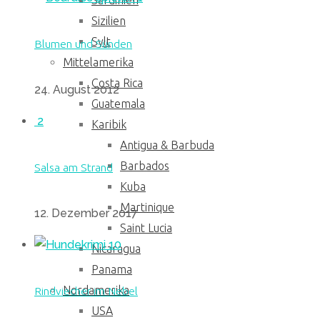
Sardinien
Sizilien
Sylt
Blumen und Sünden
Mittelamerika
Costa Rica
24. August 2012
Guatemala
2
Karibik
Antigua & Barbuda
Barbados
Salsa am Strand
Kuba
Martinique
12. Dezember 2017
Saint Lucia
10
Nicaragua
Panama
Nordamerika
Rindviecher im Nebel
USA