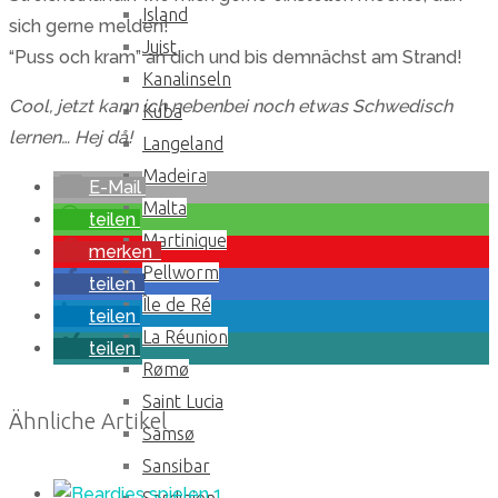
Island
sich gerne melden!
Juist
“Puss och kram” an dich und bis demnächst am Strand!
Kanalinseln
Cool, jetzt kann ich nebenbei noch etwas Schwedisch
Kuba
lernen… Hej då!
Langeland
Madeira
E-Mail
Malta
teilen
Martinique
merken
Pellworm
teilen
Île de Ré
teilen
La Réunion
teilen
Rømø
Saint Lucia
Ähnliche Artikel
Samsø
Sansibar
1